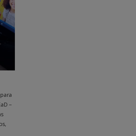
 para
EaD –
as
os,