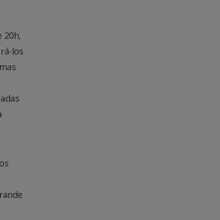
e 20h,
rá-los
 mas
uadas
a
aos
grande