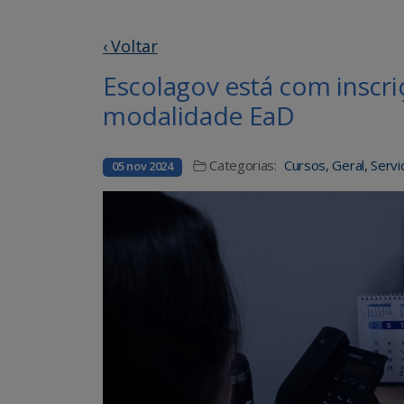
‹ Voltar
Escolagov está com inscri
modalidade EaD
Categorias:
Cursos
,
Geral
,
Servi
05 nov 2024