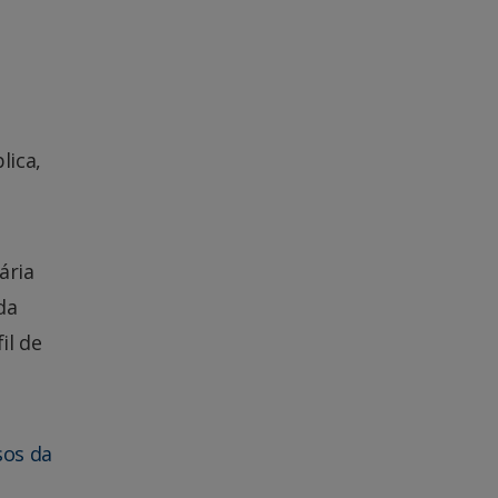
lica,
ária
da
il de
sos da