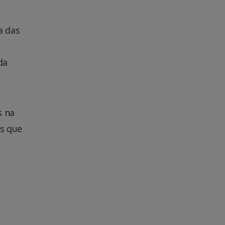
a das
da
s na
os que
a