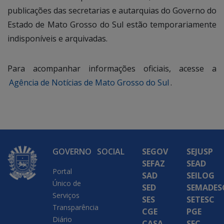
publicações das secretarias e autarquias do Governo do
Estado de Mato Grosso do Sul estão temporariamente
indisponíveis e arquivadas.
Para acompanhar informações oficiais, acesse a
Agência de Notícias de Mato Grosso do Sul
.
GOVERNO
SOCIAL
SEGOV
SEJUSP
SEFAZ
SEAD
Portal
SAD
SEILOG
Único de
SED
SEMADES
Serviços
SES
SETESC
Transparência
CGE
PGE
Diário
CASA
SEC