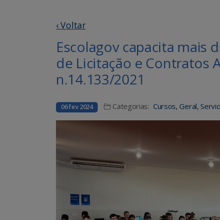
‹ Voltar
Escolagov capacita mais d
de Licitação e Contratos 
n.14.133/2021
Categorias:
Cursos
,
Geral
,
Servi
06 fev 2024