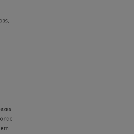
oas,
vezes
 onde
o em