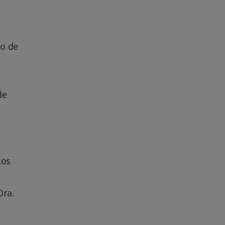
so de
de
ços
Dra.