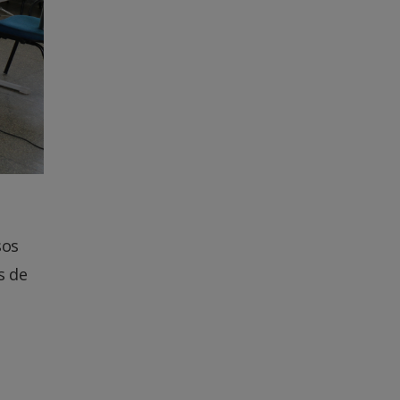
sos
s de