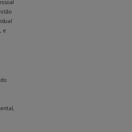
essoal
estão
idual
, e
 do
ental,