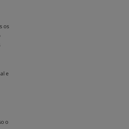
s os
o
s
al e
so o