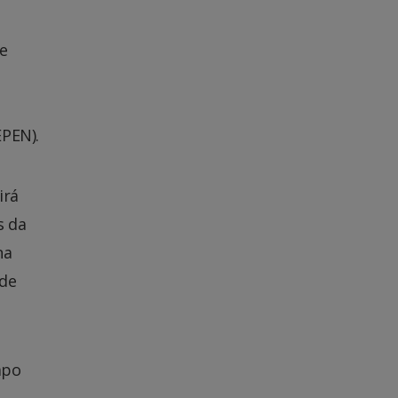
e
EPEN).
irá
s da
na
 de
mpo