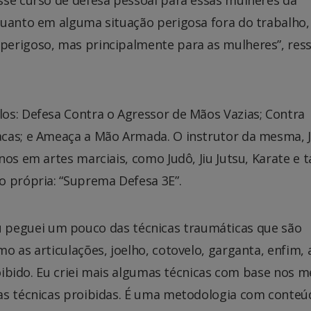
quanto em alguma situação perigosa fora do trabalho,
erigoso, mas principalmente para as mulheres”, res
os: Defesa Contra o Agressor de Mãos Vazias; Contra
acas; e Ameaça a Mão Armada. O instrutor da mesma, 
os em artes marciais, como Judô, Jiu Jutsu, Karate e 
o própria: “Suprema Defesa 3E”.
o. Eu peguei um pouco das técnicas traumáticas que são
o as articulações, joelho, cotovelo, garganta, enfim, 
roibido. Eu criei mais algumas técnicas com base nos 
as técnicas proibidas. É uma metodologia com conteú