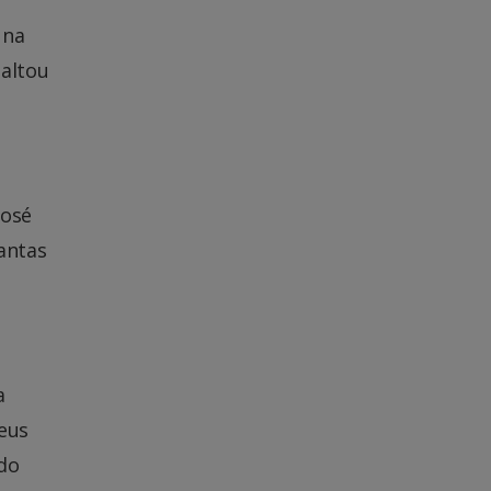
 na
saltou
José
tantas
a
meus
do