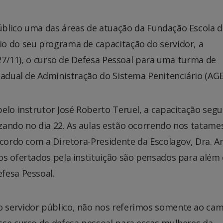
blico uma das áreas de atuação da Fundação Escola d
o do seu programa de capacitação do servidor, a
(27/11), o curso de Defesa Pessoal para uma turma de
stadual de Administração do Sistema Penitenciário (AG
elo instrutor José Roberto Teruel, a capacitação segu
zando no dia 22. As aulas estão ocorrendo nos tatame
acordo com a Diretora-Presidente da Escolagov, Dra. A
os ofertados pela instituição são pensados para além
efesa Pessoal.
 servidor público, não nos referimos somente ao ca
sse curso de defesa pessoal para essas mulheres da