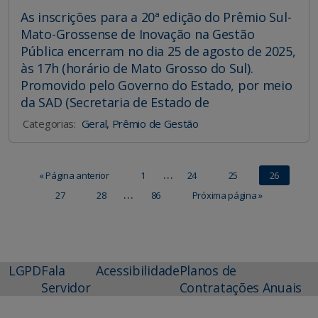
As inscrições para a 20ª edição do Prêmio Sul-
Mato-Grossense de Inovação na Gestão
Pública encerram no dia 25 de agosto de 2025,
às 17h (horário de Mato Grosso do Sul).
Promovido pelo Governo do Estado, por meio
da SAD (Secretaria de Estado de
Categorias:
Geral
,
Prêmio de Gestão
…
« Página anterior
1
24
25
26
…
27
28
86
Próxima página »
LGPD
Fala
Acessibilidade
Planos de
Servidor
Contratações Anuais