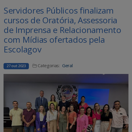
Servidores Públicos finalizam
cursos de Oratória, Assessoria
de Imprensa e Relacionamento
com Mídias ofertados pela
Escolagov
Categorias:
Geral
27 out 2023