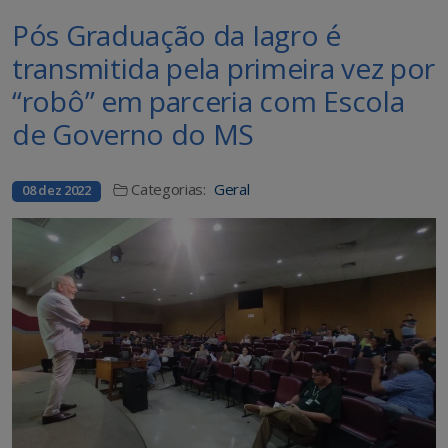
Pós Graduação da Iagro é
transmitida pela primeira vez por
“robô” em parceria com Escola
de Governo do MS
Categorias:
Geral
08 dez 2022