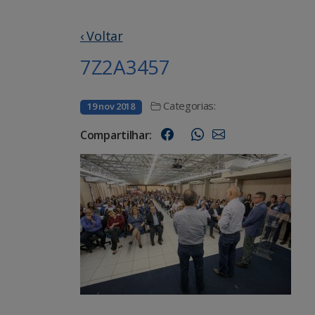
‹ Voltar
7Z2A3457
Categorias:
19 nov 2018
Compartilhar: