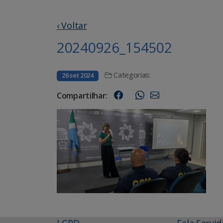
‹ Voltar
20240926_154502
Categorias:
26 set 2024
Compartilhar:
LGPD
Fala Servid