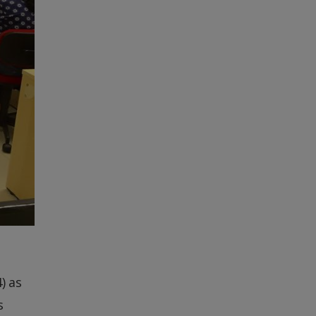
) as
s