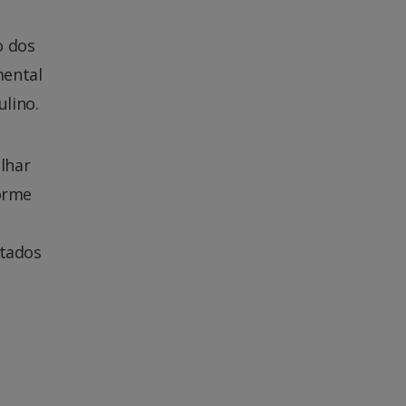
o dos
mental
lino.
lhar
forme
ntados