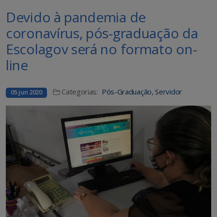
Devido à pandemia de
coronavírus, pós-graduação da
Escolagov será no formato on-
line
Categorias:
Pós-Graduação
,
Servidor
05 jun 2020