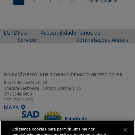
…
1
2
3
17
Próxima página »
LGPD
Fala
Acessibilidade
Planos de
Servidor
Contratações Anuais
FUNDAÇÃO ESCOLA DE GOVERNO DE MATO GROSSO DO SUL
Rua Dr Michel Scaff, 53
Chácara Cachoeira - Campo Grande | MS
(67) 3348-6600
CEP: 79040-860
MAPA
Utilizamos cookies para permitir uma melhor
experiência em nosso website e para nos ajudar a